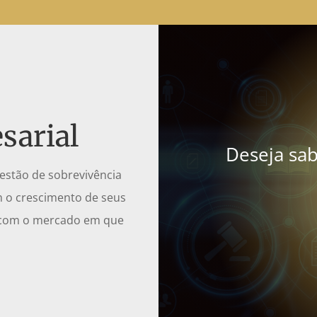
sarial
Deseja sa
uestão de sobrevivência
m o crescimento de seus
s com o mercado em que