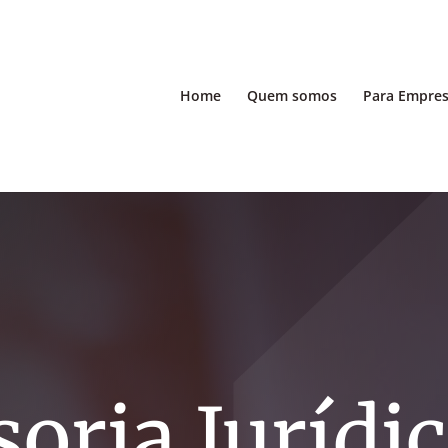
Home
Quem somos
Para Empre
oria Jurídi